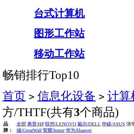
台式计算机
图形工作站
移动工作站
畅销排行Top10
首页
信息化设备
计算
>
>
方/THTF
(共有
3
个商品)
品
全部
惠普/HP
联想/LENOVO
戴尔/DELL
华硕/ASUS
清华
牌：
城/GreatWall
荣耀/honor
华为/Huawei