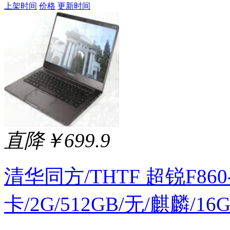
上架时间
价格
更新时间
直降￥699.9
清华同方/THTF 超锐F860-
卡/2G/512GB/无/麒麟/