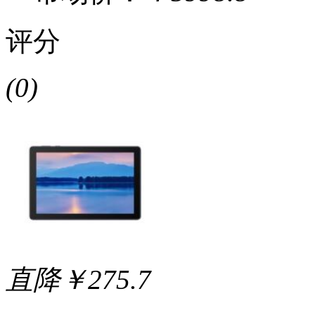
评分
(0)
直降￥275.7