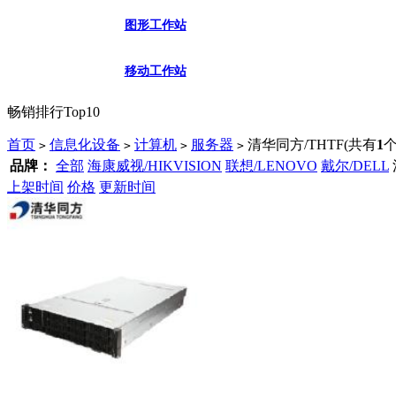
图形工作站
移动工作站
畅销排行Top10
首页
信息化设备
计算机
服务器
清华同方/THTF
(共有
1
个
>
>
>
>
品牌：
全部
海康威视/HIKVISION
联想/LENOVO
戴尔/DELL
上架时间
价格
更新时间