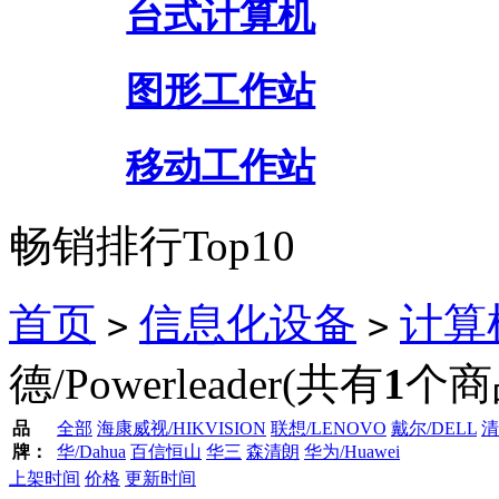
台式计算机
图形工作站
移动工作站
畅销排行Top10
首页
信息化设备
计算
>
>
德/Powerleader
(共有
1
个商
品
全部
海康威视/HIKVISION
联想/LENOVO
戴尔/DELL
清
牌：
华/Dahua
百信恒山
华三
森清朗
华为/Huawei
上架时间
价格
更新时间