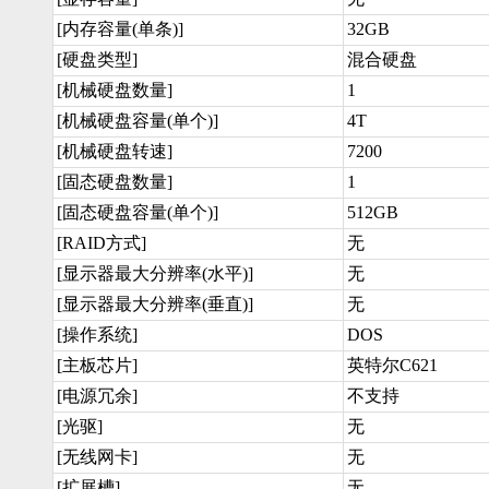
[内存容量(单条)]
32GB
[硬盘类型]
混合硬盘
[机械硬盘数量]
1
[机械硬盘容量(单个)]
4T
[机械硬盘转速]
7200
[固态硬盘数量]
1
[固态硬盘容量(单个)]
512GB
[RAID方式]
无
[显示器最大分辨率(水平)]
无
[显示器最大分辨率(垂直)]
无
[操作系统]
DOS
[主板芯片]
英特尔C621
[电源冗余]
不支持
[光驱]
无
[无线网卡]
无
[扩展槽]
无